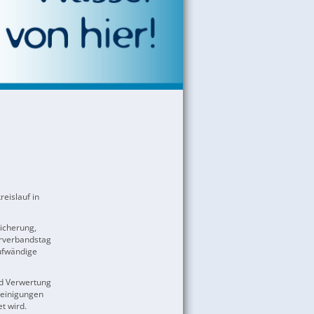
eislauf in
icherung,
erverbandstag
ufwändige
nd Verwertung
Reinigungen
t wird.