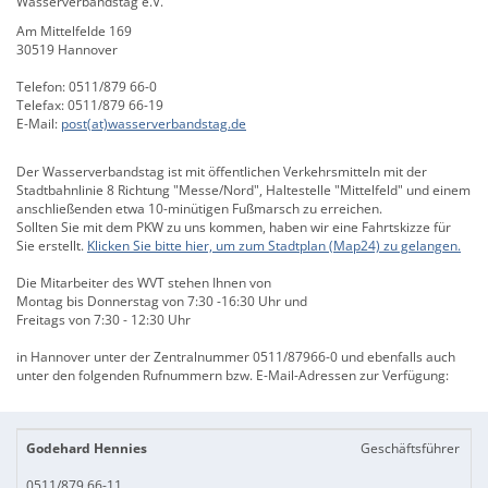
Wasserverbandstag e.V.
Am Mittelfelde 169
30519 Hannover
Telefon: 0511/879 66-0
Telefax: 0511/879 66-19
E-Mail:
post(at)wasserverbandstag.de
Der Wasserverbandstag ist mit öffentlichen Verkehrsmitteln mit der
Stadtbahnlinie 8 Richtung "Messe/Nord", Haltestelle "Mittelfeld" und einem
anschließenden etwa 10-minütigen Fußmarsch zu erreichen.
Sollten Sie mit dem PKW zu uns kommen, haben wir eine Fahrtskizze für
Sie erstellt.
Klicken Sie bitte hier, um zum Stadtplan (Map24) zu gelangen.
Die Mitarbeiter des WVT stehen Ihnen von
Montag bis Donnerstag von 7:30 -16:30 Uhr und
Freitags von 7:30 - 12:30 Uhr
in Hannover unter der Zentralnummer 0511/87966-0 und ebenfalls auch
unter den folgenden Rufnummern bzw. E-Mail-Adressen zur Verfügung:
Godehard Hennies
Geschäftsführer
0511/879 66-11