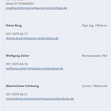
Mobil 0172/4083851
godehard.hennies(at)wasserverbandstag.de
Dörte Burg
Dipl.-Ing. / Referenti
0511/879 66-17
doerte.burg(at)wasserverbandstag.de
Wolfgang Zeiler
Rechtsanwalt / Refer
0511/879 66-18
wolfgang.zeiler(at)wasserverbandstag.de
Maximiliane Schöning
Juristin / Referentin
0511/879 66-21
maximiliane.schoening(at)wasserverbandstag.de