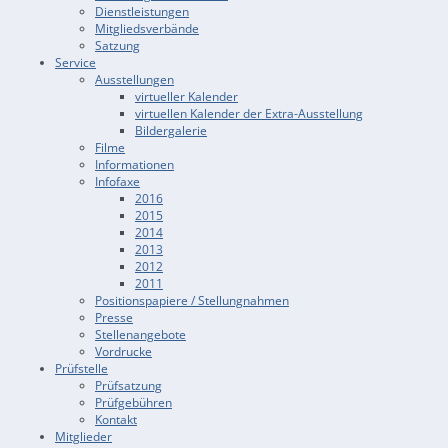
Dienstleistungen
Mitgliedsverbände
Satzung
Service
Ausstellungen
virtueller Kalender
virtuellen Kalender der Extra-Ausstellung
Bildergalerie
Filme
Informationen
Infofaxe
2016
2015
2014
2013
2012
2011
Positionspapiere / Stellungnahmen
Presse
Stellenangebote
Vordrucke
Prüfstelle
Prüfsatzung
Prüfgebühren
Kontakt
Mitglieder