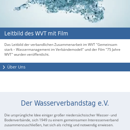
Leitbild des WVT mit Film
Herr Rainer Mellies ist neuer Präsident des
20. Oktober 2025
Positionspapier Siedlungswasserwirtschaft
Positionspapier Siedlungswasserwirtschaft
Wasserverbandstag e.V.
Das Leitbild der verbandlichen Zusammenarbeit im WVT "Gemeinsam
Niedersächsische Wasserversorger richten sich mit einem Brandbrief an
Niedersachsen 2026/2027
Sachsen-Anhalt 2026/2027
Branchenbild 2025
stark – Wassermanagement im Verbändemodell" und der Film "75 Jahre
Ministerpräsident Lies
WVT" wurden veröffentlicht.
18.06.2026
18.06.2026
Berlin, 12. Januar 2026
Das Positionspapier 2026/2027 unserer
Das Positionspapier 2026/2027 unserer
Deutsche Wasserwirtschaft übergibt Branchenbild 2025 an Staatssekretär
Über Uns
Siedlungswasserwirtschaftsverbände Nds wurde am 16.06.2026 vom
Siedlungswasserwirtschaftsverbände LSA wurde am 16.06.2026 vom
Flasbarth im Bundesumweltministerium Bild-Copyright BDEW/Jens Schicke
Vorstand des WVT beschlossen und steht Ihnen nun zur Verfügung.
Vorstand des WVT beschlossen und steht Ihnen nun zur Verfügung.
Der Wasserverbandstag e.V.
Die ursprüngliche Idee einiger großer niedersächsischer Wasser- und
Bodenverbände, sich 1949 zu einem gemeinsamen Interessenverband
zusammenzuschließen, hat sich als richtig und notwendig erwiesen.